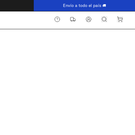
 interés
Envío a todo el país
🚚