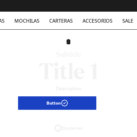
Hasta 12 cuotas sin
AS
MOCHILAS
CARTERAS
ACCESORIOS
SALE
Subtitle
Title 1
Description
Button
Disclaimer