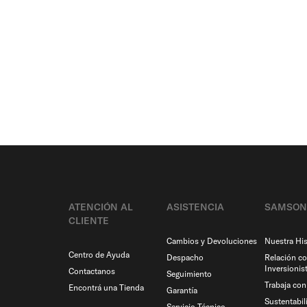
ATENCIÓN AL
ASISTENCIA
SAMSON
CLIENTE
Cambios y Devoluciones
Nuestra His
Centro de Ayuda
Despacho
Relación c
Inversionis
Contactanos
Seguimiento
Trabaja co
Encontrá una Tienda
Garantía
Sustentabil
Servicio Técnico